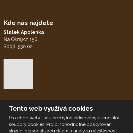
Kde nás najdete
Statek Apolenka
Na Okrajích 156
Spojil, 530 02
Tento web využívá cookies
© 2026, vytvořila eBRÁNA s.r.o.
Mapa stránek
|
Podmínky použití
|
Nastavení cookies
Pro chod webu jsou nezbytně aktivovány esenciální
soubory cookies. Pro plnohodnotné poskytování
VYROBILA
služeb, personalizaci reklam a analýzu návštěvnosti