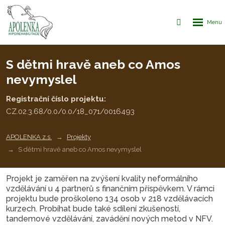
Rozbalen
Vyhledávání
menu
S dětmi hravě aneb co Amos
nevymyslel
Registrační číslo projektu:
CZ.02.3.68/0.0/0.0/18_071/0016493
APOLENKA z.s.
Projekty
S dětmi hravě aneb co Amos nevymyslel
Projekt je zaměřen na zvýšení kvality neformálního
vzdělávání u 4 partnerů s finančním příspěvkem. V rámci
projektu bude proškoleno 134 osob v 218 vzdělávacích
kurzech. Probíhat bude také sdílení zkušeností,
tandemové vzdělávání, zavádění nových metod v NFV.