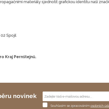
agačními materiály sjednotit grafickou identitu naší značk
02 Spojil
ro Kraj Pernštejnů.
běru novinek
Souhlasím
Souhlasím se zpracováním
osobních úd
se