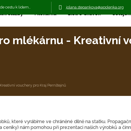
jolana.stepankova@apolenka.org
jde cestu k lidem…
lní služby
Mlékárna
Bistro Chlívek
Ustájení
ro mlékárnu - Kreativní v
Kreativní vouchery pro Kraj Pernštejnů
obků, které vyrábíme ve chráněné dílně na statku. Propagačn
y a ceníky) nám pomohou při prezentaci našich výrobků a činn