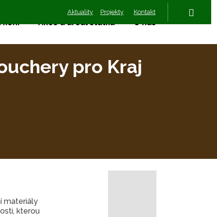
Aktuality
Projekty
Kontakt
Vyhled
 koní
Akce a areál statku
O nás
ouchery pro Kraj
í materiály
osti, kterou