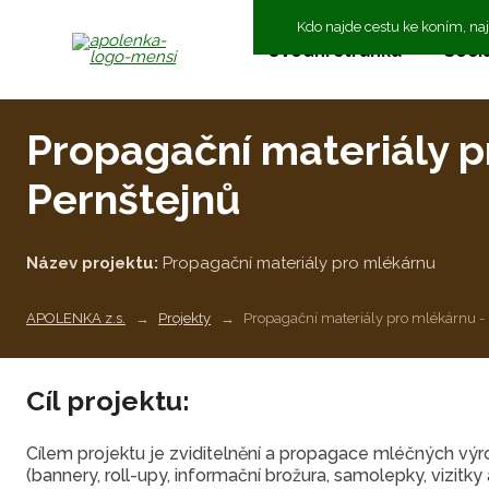
Kdo najde cestu ke koním, na
Úvodní stránka
Sociá
Propagační materiály p
Pernštejnů
Název projektu:
Propagační materiály pro mlékárnu
APOLENKA z.s.
Projekty
Propagační materiály pro mlékárnu - 
Cíl projektu:
Cílem projektu je zviditelnění a propagace mléčných výr
(bannery, roll-upy, informační brožura, samolepky, vizitk