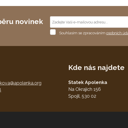
běru novinek
Souhlasím
Souhlasím se zpracováním
osobních úd
se
Formulář
zpracováním
osobních
se
údajů
.
nepodařilo
odeslat.
Kde nás najdete
Statek Apolenka
nkova@apolenka.org
Na Okrajích 156
8
Spojil, 530 02