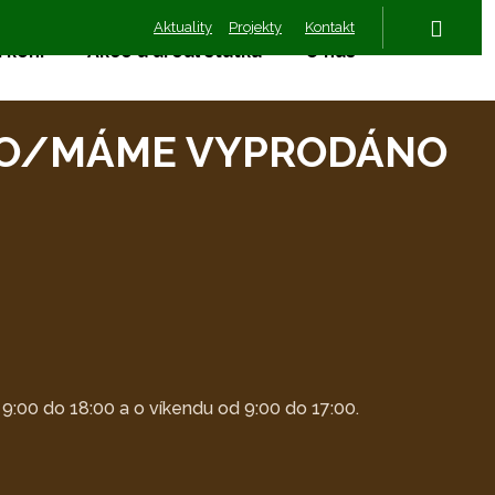
Aktuality
Projekty
Kontakt
Vyhled
 koní
Akce a areál statku
O nás
NČENO/MÁME VYPRODÁNO
9:00 do 18:00 a o víkendu od 9:00 do 17:00.