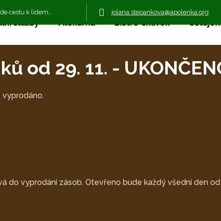
jolana.stepankova@apolenka.org
jde cestu k lidem…
lní služby
Mlékárna
Bistro Chlívek
Ustájení
omků od 29. 11. - UKO
 vyprodáno.
rvá do vyprodání zásob. Otevřeno bude každý všední den od 