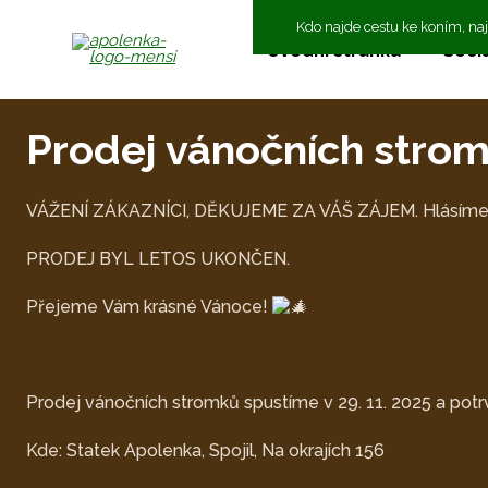
Kdo najde cestu ke koním, na
Úvodní stránka
Sociá
Prodej vánočních str
VÁŽENÍ ZÁKAZNÍCI, DĚKUJEME ZA VÁŠ ZÁJEM. Hlásíme
PRODEJ BYL LETOS UKONČEN.
Přejeme Vám krásné Vánoce!
Prodej vánočních stromků spustíme v 29. 11. 2025 a pot
Kde: Statek Apolenka, Spojil, Na okrajích 156