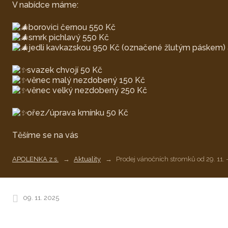
V nabídce máme:
borovici černou 550 Kč
smrk pichlavý 550 Kč
jedli kavkazskou 950 Kč (označené žlutým páskem) 
svazek chvojí 50 Kč
věnec malý nezdobený 150 Kč
věnec velký nezdobený 250 Kč
ořez/úprava kmínku 50 Kč
Těšíme se na vás
APOLENKA z.s.
Aktuality
Prodej vánočních stromků od 29.
09. 11. 2025