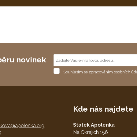
běru novinek
Souhlasím
Souhlasím se zpracováním
osobních úd
se
Formulář
zpracováním
osobních
se
údajů
.
nepodařilo
odeslat.
Kde nás najdete
Statek Apolenka
nkova@apolenka.org
Na Okrajích 156
8