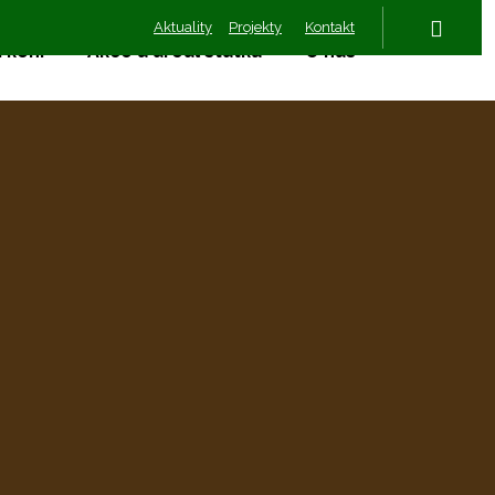
Aktuality
Projekty
Kontakt
Vyhled
 koní
Akce a areál statku
O nás