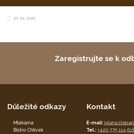
30. 01. 2025
Zaregistrujte se k od
Důležité odkazy
Kontakt
Mlékárna
E-mail:
jolana.stepa
Bistro Chlívek
Tel.:
+420 775 114 61