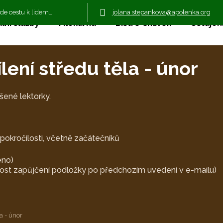
jolana.stepankova@apolenka.org
jde cestu k lidem…
lní služby
Mlékárna
Bistro Chlívek
Ustájení
lení středu těla - únor
šené lektorky.
pokročilosti, včetně začátečníků
éno)
žnost zapůjčení podložky po předchozím uvedení v e-mailu)
a - únor