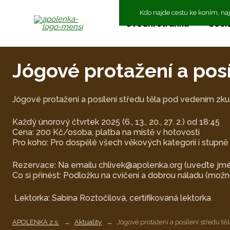
Kdo najde cestu ke koním, na
Úvodní stránka
Sociá
Jógové protažení a posí
Jógové protažení a posílení středu těla pod vedením zku
Každý únorový čtvrtek 2025 (6., 13., 20., 27. 2.) od 18:45
Cena: 200 Kč/osoba, platba na místě v hotovosti
Pro koho: Pro dospělé všech věkových kategorií i stupně 
Rezervace: Na emailu chlivek@apolenka.org (uveďte jm
Co si přinést: Podložku na cvičení a dobrou náladu (mo
Lektorka: Sabina Roztočilová, certifikovaná lektorka
APOLENKA z.s.
Aktuality
Jógové protažení a posílení středu těl