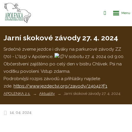
Rozbalen
Vyhledávání
menu
Jarní skokové závody 27. 4. 2024
Srdečně zveme jezdce i diváky na parkurové závody ZZ
(70) - L*(115) v Apolence.
V sobotu 27. 4. 2024 od 9:00.
Občerstvení zajištěno po celý den v bistru Chlívek. Psi na
vodítku povoleni. Vstup zdarma.
Podrobnější rozpis závodů a přihlášky najdete
zde.
https://www.jezdectvi.org/zavody/240427F1
APOLENKA z.s.
Aktuality
Jarní skokové závody 27. 4. 2024
14. 04. 2024