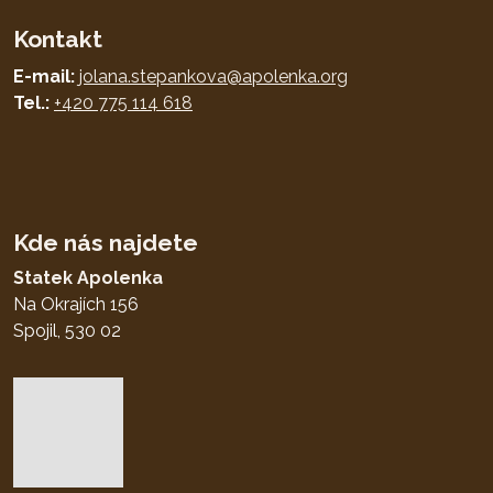
Kontakt
E-mail:
jolana.stepankova@apolenka.org
Tel.:
+420 775 114 618
Kde nás najdete
Statek Apolenka
Na Okrajích 156
Spojil, 530 02