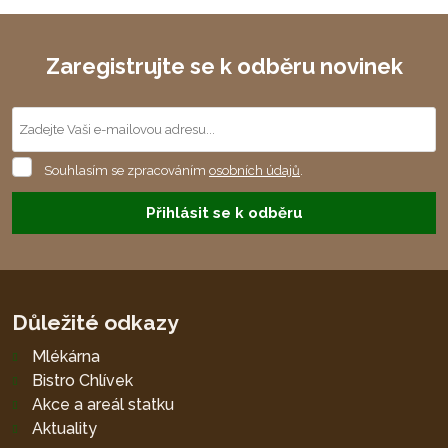
Zaregistrujte se k odběru novinek
Souhlasím
Souhlasím se zpracováním
osobních údajů
.
se
zpracováním
Přihlásit se k odběru
osobních
údajů
.
Formulář
se
nepodařilo
Důležité odkazy
odeslat.
Mlékárna
Bistro Chlívek
Akce a areál statku
Aktuality