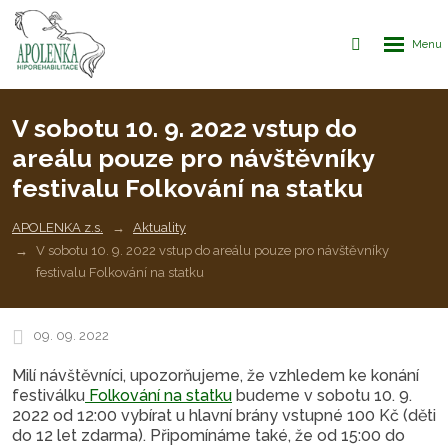
Rozbalen
Vyhledávání
menu
V sobotu 10. 9. 2022 vstup do
areálu pouze pro návštěvníky
festivalu Folkování na statku
APOLENKA z.s.
Aktuality
V sobotu 10. 9. 2022 vstup do areálu pouze pro návštěvníky
festivalu Folkování na statku
09. 09. 2022
Milí návštěvníci, upozorňujeme, že vzhledem ke konání
festiválku
Folkování na statku
budeme v sobotu 10. 9.
2022 od 12:00 vybírat u hlavní brány vstupné 100 Kč (děti
do 12 let zdarma). Připomínáme také, že od 15:00 do