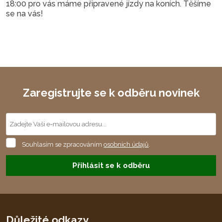
18:00 pro vás máme připravené jízdy na koních. Těšíme
se na vás!
Zaregistrujte se k odběru novinek
Souhlasím
Souhlasím se zpracováním
osobních údajů
.
se
zpracováním
Přihlásit se k odběru
osobních
údajů
.
Formulář
se
nepodařilo
Důležité odkazy