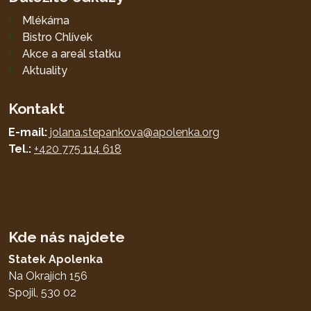
odeslat.
Mlékárna
Bistro Chlívek
Akce a areál statku
Aktuality
Kontakt
E-mail:
jolana.stepankova@apolenka.org
Tel.:
+420 775 114 618
Kde nás najdete
Statek Apolenka
Na Okrajích 156
Spojil, 530 02